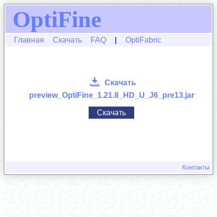
OptiFine
Главная
Скачать
FAQ
|
OptiFabric
Скачать
preview_OptiFine_1.21.8_HD_U_J6_pre13.jar
Скачать
Контакты