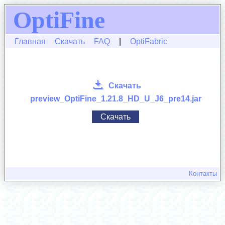
OptiFine
Главная
Скачать
FAQ
|
OptiFabric
Скачать
preview_OptiFine_1.21.8_HD_U_J6_pre14.jar
Скачать
Контакты